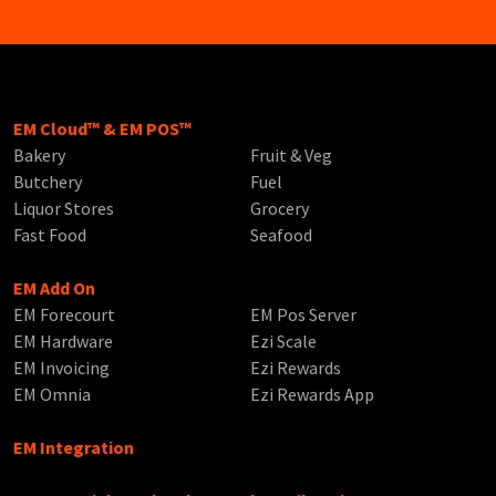
EM Cloud™ & EM POS™
Bakery
Fruit & Veg
Butchery
Fuel
Liquor Stores
Grocery
Fast Food
Seafood
EM Add On
EM Forecourt
EM Pos Server
EM Hardware
Ezi Scale
EM Invoicing
Ezi Rewards
EM Omnia
Ezi Rewards App
EM Integration